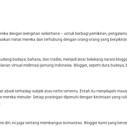
reka dengan keinginan sederhana – untuk berbagi pemikiran, pengalam
sikan minat mereka dan terhubung dengan orang-orang yang berpikiran
ang budaya, bahasa, dan tradisi, menjadi latar belakang narasi blogge
lanan virtual melintasi jantung Indonesia. Blogger, seperti duta buda
rat abadi terhadap subjek atau niche tertentu. Entah itu menjelajahi ma
me mereka menular. Setiap postingan dipenuhi dengan kecintaan yang tul
.
si diri; ini juga tentang membangun komunitas. Blogger kami yang be