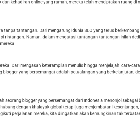
ik dan kehadiran online yang ramah, mereka telah menciptakan ruang di
ya tanpa tantangan. Dari mengarungi dunia SEO yang terus berkemba
pi rintangan. Namun, dalam mengatasi tantangan-tantangan inilah dedik
 mereka.
mereka. Dari mengasah keterampilan menulis hingga menjelajahi cara-ca
g blogger yang bersemangat adalah petualangan yang berkelanjutan, 
ah seorang blogger yang bersemangat dari Indonesia menonjol sebagai b
 terhubung dengan khalayak global tetapi juga menjembatani kesenjan
ngikuti perjalanan mereka, kita diingatkan akan kemungkinan tak terbat