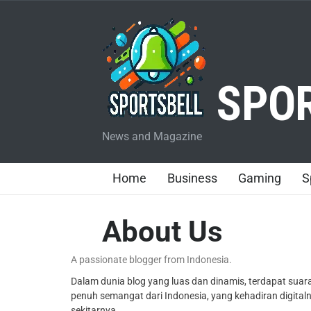
SPOR
News and Magazine
Home
Business
Gaming
S
About Us
A passionate blogger from Indonesia.
Dalam dunia blog yang luas dan dinamis, terdapat suara
penuh semangat dari Indonesia, yang kehadiran digita
sekitarnya.