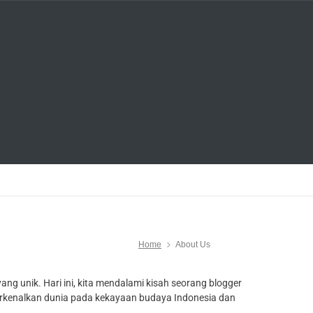
Home
About Us
ng unik. Hari ini, kita mendalami kisah seorang blogger
erkenalkan dunia pada kekayaan budaya Indonesia dan