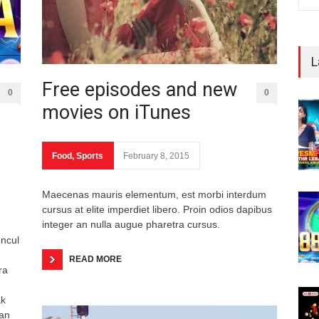
L
Free episodes and new
0
0
movies on iTunes
Food
,
Sports
February 8, 2015
Maecenas mauris elementum, est morbi interdum
cursus at elite imperdiet libero. Proin odios dapibus
integer an nulla augue pharetra cursus.
uncul
READ MORE
ra
ak
dan