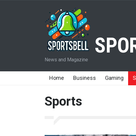
SPOR
News and Magazine
Home
Business
Gaming
S
Sports