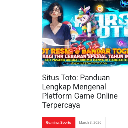
Situs Toto: Panduan
Lengkap Mengenal
Platform Game Online
Terpercaya
Gaming
,
Sports
March 3, 2026