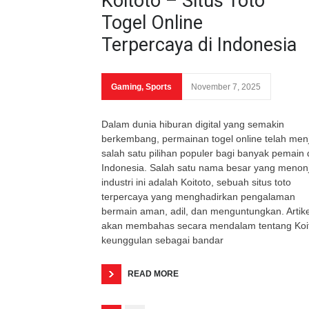
Koitoto – Situs Toto
Togel Online
Terpercaya di Indonesia
Gaming
,
Sports
November 7, 2025
Dalam dunia hiburan digital yang semakin
berkembang, permainan togel online telah men
salah satu pilihan populer bagi banyak pemain 
Indonesia. Salah satu nama besar yang menonj
industri ini adalah Koitoto, sebuah situs toto
terpercaya yang menghadirkan pengalaman
bermain aman, adil, dan menguntungkan. Artikel
akan membahas secara mendalam tentang Koit
keunggulan sebagai bandar
READ MORE