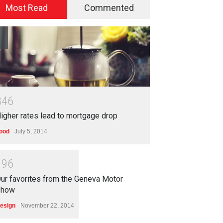
Most Read
Commented
3
4
6
igher rates lead to mortgage drop
ood
July 5, 2014
1
9
6
ur favorites from the Geneva Motor
Show
esign
November 22, 2014