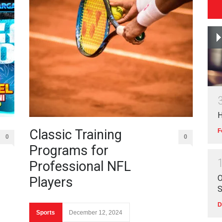
H
Classic Training
F
0
0
Programs for
Professional NFL
O
Players
D
Sports
December 12, 2024