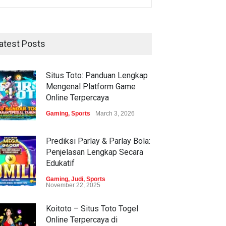
atest Posts
Situs Toto: Panduan Lengkap
Mengenal Platform Game
Online Terpercaya
Gaming
,
Sports
March 3, 2026
Prediksi Parlay & Parlay Bola:
Penjelasan Lengkap Secara
Edukatif
Gaming
,
Judi
,
Sports
November 22, 2025
Koitoto – Situs Toto Togel
Online Terpercaya di