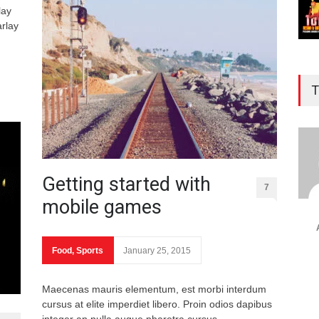
lay
rlay
T
Getting started with
7
mobile games
Food
,
Sports
January 25, 2015
Maecenas mauris elementum, est morbi interdum
cursus at elite imperdiet libero. Proin odios dapibus