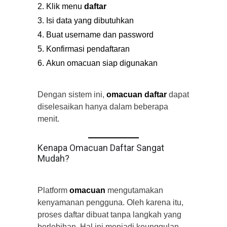
Klik menu
daftar
Isi data yang dibutuhkan
Buat username dan password
Konfirmasi pendaftaran
Akun omacuan siap digunakan
Dengan sistem ini,
omacuan daftar
dapat
diselesaikan hanya dalam beberapa
menit.
Kenapa Omacuan Daftar Sangat
Mudah?
Platform
omacuan
mengutamakan
kenyamanan pengguna. Oleh karena itu,
proses daftar dibuat tanpa langkah yang
berlebihan. Hal ini menjadi keunggulan