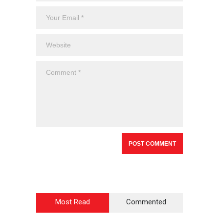
Most Read
Commented