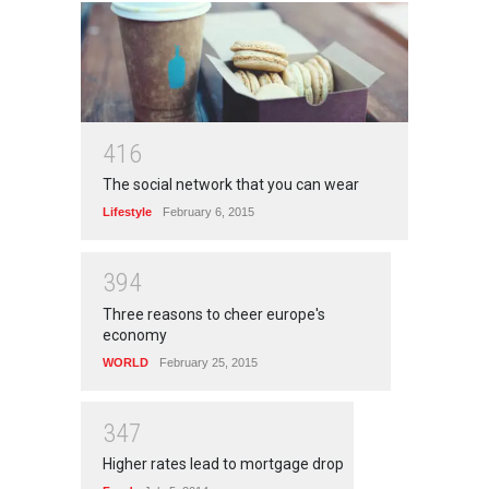
4
1
6
The social network that you can wear
Lifestyle
February 6, 2015
3
9
4
Three reasons to cheer europe's
economy
WORLD
February 25, 2015
3
4
7
Higher rates lead to mortgage drop