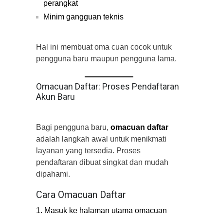
perangkat
Minim gangguan teknis
Hal ini membuat oma cuan cocok untuk
pengguna baru maupun pengguna lama.
Omacuan Daftar: Proses Pendaftaran
Akun Baru
Bagi pengguna baru,
omacuan daftar
adalah langkah awal untuk menikmati
layanan yang tersedia. Proses
pendaftaran dibuat singkat dan mudah
dipahami.
Cara Omacuan Daftar
Masuk ke halaman utama omacuan