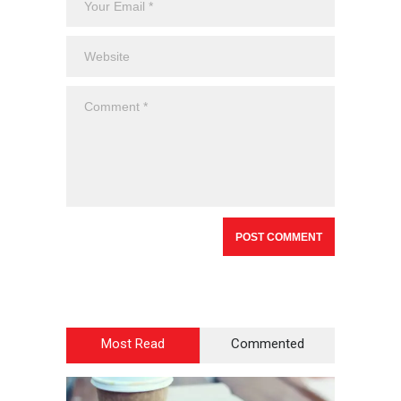
Most Read
Commented