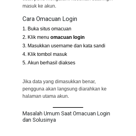
masuk ke akun.
Cara Omacuan Login
Buka situs omacuan
Klik menu
omacuan login
Masukkan username dan kata sandi
Klik tombol masuk
Akun berhasil diakses
Jika data yang dimasukkan benar,
pengguna akan langsung diarahkan ke
halaman utama akun.
Masalah Umum Saat Omacuan Login
dan Solusinya