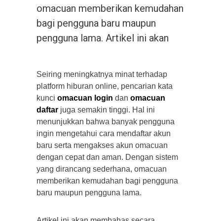
omacuan memberikan kemudahan
bagi pengguna baru maupun
pengguna lama. Artikel ini akan
Seiring meningkatnya minat terhadap
platform hiburan online, pencarian kata
kunci
omacuan login
dan
omacuan
daftar
juga semakin tinggi. Hal ini
menunjukkan bahwa banyak pengguna
ingin mengetahui cara mendaftar akun
baru serta mengakses akun omacuan
dengan cepat dan aman. Dengan sistem
yang dirancang sederhana, omacuan
memberikan kemudahan bagi pengguna
baru maupun pengguna lama.
Artikel ini akan membahas secara