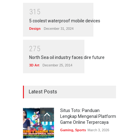
3
1
5
5 coolest waterproof mobile devices
Design
December 31, 2024
2
7
5
North Sea oil industry faces dire future
3D Art
December 25, 2014
Latest Posts
Situs Toto: Panduan
Lengkap Mengenal Platform
Game Online Terpercaya
Gaming
,
Sports
March 3, 2026