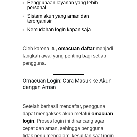
Penggunaan layanan yang lebih
personal
Sistem akun yang aman dan
terorganisir
Kemudahan login kapan saja
Oleh karena itu,
omacuan daftar
menjadi
langkah awal yang penting bagi setiap
pengguna.
Omacuan Login: Cara Masuk ke Akun
dengan Aman
Setelah berhasil mendaftar, pengguna
dapat mengakses akun melalui
omacuan
login
. Proses login ini dirancang agar
cepat dan aman, sehingga pengguna
tidak perlu mengalami kesulitan saat ingin