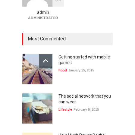
dengan Sistem Terjangkau
admin
Gaming
January 6, 2026
ADMINISTRATOR
Most Commented
Getting started with mobile
games
Food
January 25, 2015
The social network that you
can wear
Lifestyle
February 6, 2015