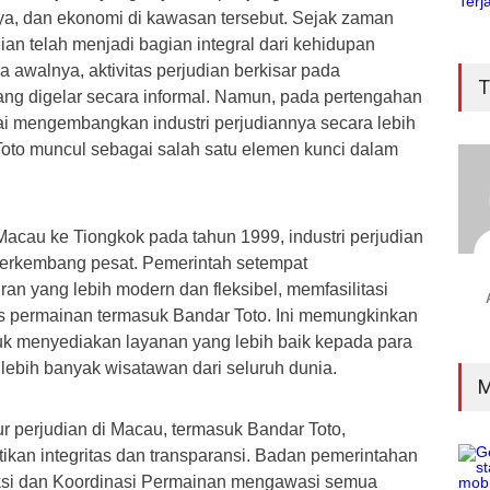
ya, dan ekonomi di kawasan tersebut. Sejak zaman
dian telah menjadi bagian integral dari kehidupan
awalnya, aktivitas perjudian berkisar pada
T
ang digelar secara informal. Namun, pada pertengahan
i mengembangkan industri perjudiannya secara lebih
 Toto muncul sebagai salah satu elemen kunci dalam
acau ke Tiongkok pada tahun 1999, industri perjudian
 berkembang pesat. Pemerintah setempat
n yang lebih modern dan fleksibel, memfasilitasi
is permainan termasuk Bandar Toto. Ini memungkinkan
uk menyediakan layanan yang lebih baik kepada para
lebih banyak wisatawan dari seluruh dunia.
M
r perjudian di Macau, termasuk Bandar Toto,
ikan integritas dan transparansi. Badan pemerintahan
peksi dan Koordinasi Permainan mengawasi semua