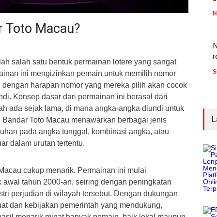
H
r Toto Macau?
N
r
ah salah satu bentuk permainan lotere yang sangat
S
ainan ini mengizinkan pemain untuk memilih nomor
 dengan harapan nomor yang mereka pilih akan cocok
i. Konsep dasar dari permainan ini berasal dari
ah ada sejak lama, di mana angka-angka diundi untuk
L
Bandar Toto Macau menawarkan berbagai jenis
ruhan pada angka tunggal, kombinasi angka, atau
r dalam urutan tertentu.
 Macau cukup menarik. Permainan ini mulai
 awal tahun 2000-an, seiring dengan peningkatan
stri perjudian di wilayah tersebut. Dengan dukungan
 kuat dan kebijakan pemerintah yang mendukung,
asil menarik minat banyak pemain, baik lokal maupun