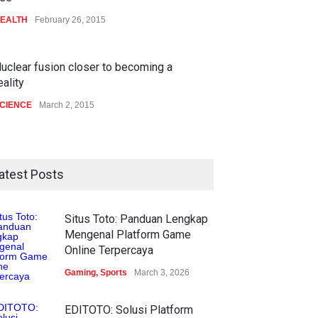
EALTH
February 26, 2015
uclear fusion closer to becoming a
eality
CIENCE
March 2, 2015
atest Posts
Situs Toto: Panduan Lengkap
Mengenal Platform Game
Online Terpercaya
Gaming
,
Sports
March 3, 2026
EDITOTO: Solusi Platform