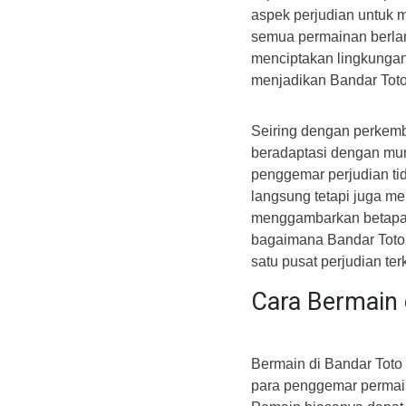
aspek perjudian untuk 
semua permainan berlang
menciptakan lingkungan
menjadikan Bandar Toto 
Seiring dengan perkemb
beradaptasi dengan mun
penggemar perjudian ti
langsung tetapi juga me
menggambarkan betapa d
bagaimana Bandar Toto
satu pusat perjudian te
Cara Bermain 
Bermain di Bandar Tot
para penggemar permain