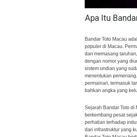
Apa Itu Banda
Bandar Toto Macau adal
populer di Macau. Perm
dan memasang taruhan,
dengan nomor yang diund
sistem undian yang sud
menentukan pemenang. 
permainan, termasuk ta
bahkan angka yang kelua
Sejarah Bandar Toto di
berkembang pesat sejak
perhatian terhadap indu
dari infrastruktur yang
Bandar Toto Macau berh