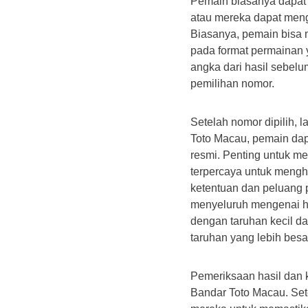
Pemain biasanya dapat 
atau mereka dapat meng
Biasanya, pemain bisa m
pada format permainan 
angka dari hasil sebelu
pemilihan nomor.
Setelah nomor dipilih, 
Toto Macau, pemain dap
resmi. Penting untuk 
terpercaya untuk menghi
ketentuan dan peluang
menyeluruh mengenai ha
dengan taruhan kecil da
taruhan yang lebih besa
Pemeriksaan hasil dan 
Bandar Toto Macau. Set