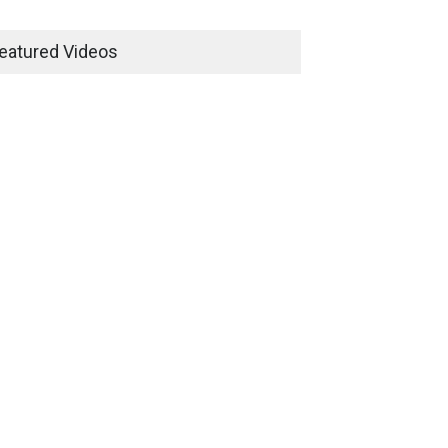
eatured Videos