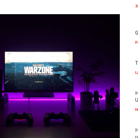
3
G
F
T
L
H
U
H
H
u