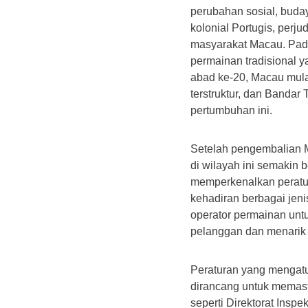
perubahan sosial, buda
kolonial Portugis, perju
masyarakat Macau. Pada 
permainan tradisional y
abad ke-20, Macau mula
terstruktur, dan Bandar
pertumbuhan ini.
Setelah pengembalian M
di wilayah ini semakin
memperkenalkan peratura
kehadiran berbagai jen
operator permainan unt
pelanggan dan menarik 
Peraturan yang mengatu
dirancang untuk memast
seperti Direktorat Ins