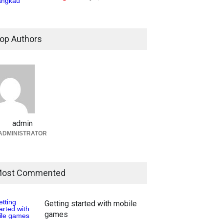
op Authors
admin
ADMINISTRATOR
ost Commented
Getting started with mobile
games