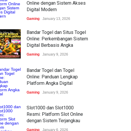
Online dengan Sistem Akses
Digital Modern
Gaming
January 13, 2026
Bandar Togel dan Situs Togel
Online: Perkembangan Sistem
Digital Berbasis Angka
Gaming
January 9, 2026
Bandar Togel dan Togel
Online: Panduan Lengkap
Platform Angka Digital
Gaming
January 9, 2026
Slot1000 dan Slot1000
Resmi: Platform Slot Online
dengan Sistem Terjangkau
Gaming
January 6, 2026