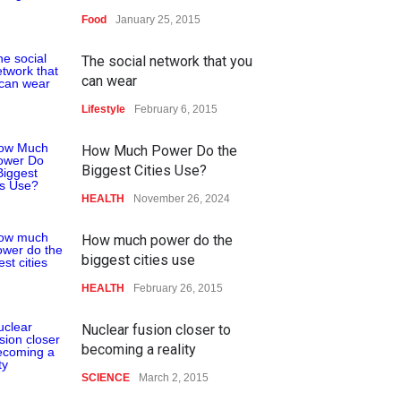
Food
January 25, 2015
The social network that you
can wear
Lifestyle
February 6, 2015
How Much Power Do the
Biggest Cities Use?
HEALTH
November 26, 2024
How much power do the
biggest cities use
HEALTH
February 26, 2015
Nuclear fusion closer to
becoming a reality
SCIENCE
March 2, 2015